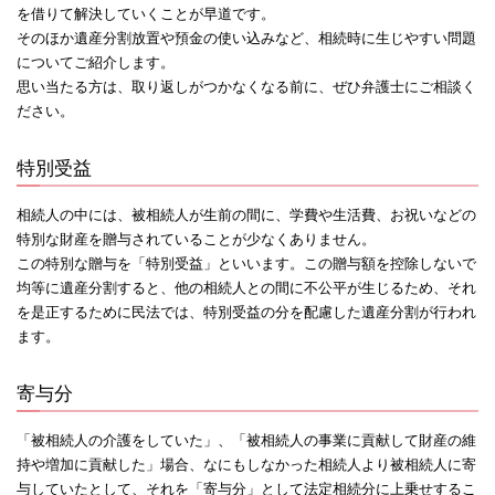
を借りて解決していくことが早道です。
そのほか遺産分割放置や預金の使い込みなど、相続時に生じやすい問題
についてご紹介します。
思い当たる方は、取り返しがつかなくなる前に、ぜひ弁護士にご相談く
ださい。
特別受益
相続人の中には、被相続人が生前の間に、学費や生活費、お祝いなどの
特別な財産を贈与されていることが少なくありません。
この特別な贈与を「特別受益」といいます。この贈与額を控除しないで
均等に遺産分割すると、他の相続人との間に不公平が生じるため、それ
を是正するために民法では、特別受益の分を配慮した遺産分割が行われ
ます。
寄与分
「被相続人の介護をしていた」、「被相続人の事業に貢献して財産の維
持や増加に貢献した」場合、なにもしなかった相続人より被相続人に寄
与していたとして、それを「寄与分」として法定相続分に上乗せするこ